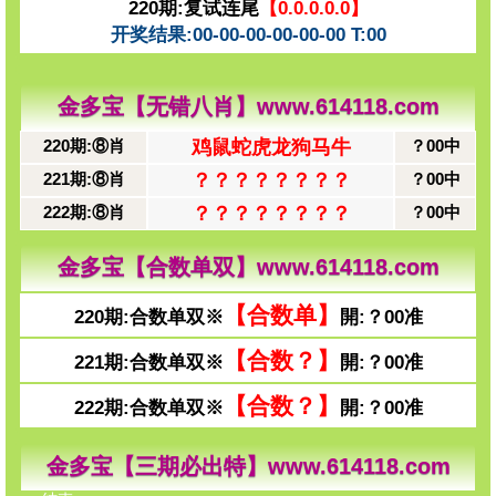
220期:复试连尾
【0.0.0.0.0】
开奖结果:00-00-00-00-00-00 T:00
金多宝【无错八肖】www.614118.com
220期:⑧肖
鸡鼠蛇虎龙狗马牛
？00中
221期:⑧肖
？？？？？？？？
？00中
222期:⑧肖
？？？？？？？？
？00中
金多宝【合数单双】www.614118.com
【合数单】
220期:合数单双※
開:？00准
【合数？】
221期:合数单双※
開:？00准
【合数？】
222期:合数单双※
開:？00准
金多宝【三期必出特】www.614118.com