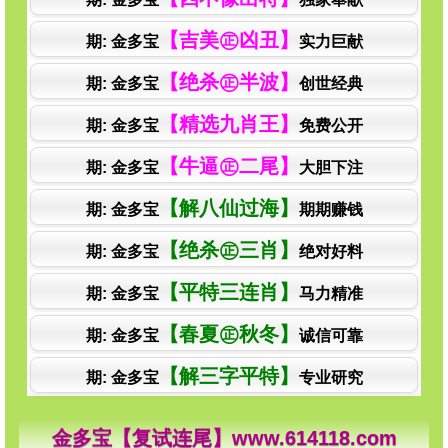
【吉美㊣凶丑】
期: 金多宝
实力巨献
【绝杀㊣半波】
期: 金多宝
创世经典
【精选九肖王】
期: 金多宝
免费公开
【牛逼㊣二尾】
期: 金多宝
大胆下注
【解八仙过海】
期: 金多宝
期期赚钱
【绝杀㊣三肖】
期: 金多宝
绝对好料
【平特三连肖】
期: 金多宝
马力精准
【春夏㊣秋冬】
期: 金多宝
诚信可靠
【解三字平特】
期: 金多宝
专业研究
金多宝【复试连尾】www.614118.com