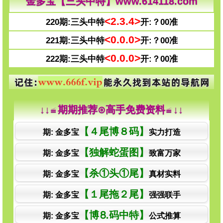
金多宝【三头中特】www.614118.com
<2.3.4>
220期:三头中特
开:？00准
<0.0.0>
221期:三头中特
开:？00准
<0.0.0>
222期:三头中特
开:？00准
↓↓≌期期推荐⊙高手免费资料≌↓↓
【４尾博８码】
期: 金多宝
实力打造
【独解蛇蛋图】
期: 金多宝
致富万家
【杀①头①尾】
期: 金多宝
真材实料
【１尾拖２尾】
期: 金多宝
强强联手
【博⒏码中特】
期: 金多宝
公式推算