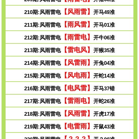
【
风
雨
雷
】
210期:风雨雷电
开马49准
【
雨
风雷
】
211期:风雨雷电
开马01准
【
雨雷
电
】
212期:风雨雷电
开牛06准
【
雷
电风
】
213期:风雨雷电
开猴35准
【
风
雷雨
】
214期:风雨雷电
开兔04准
【
风电
雨
】
215期:风雨雷电
开蛇14准
【
电风雷
】
216期:风雨雷电
开马37错
【
雷
雨
电
】
217期:风雨雷电
开蛇26准
【
风
雨雷
】
218期:风雨雷电
开虎17准
【
电
雷雨
】
219期:风雨雷电
开鼠43准