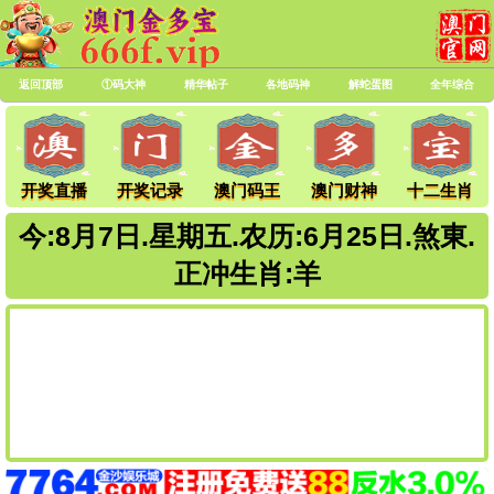
返回顶部
①码大神
精华帖子
各地码神
解蛇蛋图
全年综合
开奖直播
开奖记录
澳门码王
澳门财神
十二生肖
今:
8
月
7
日.
星期五.
农历:
6
月
25
日.
煞
東.
正冲生肖:
羊