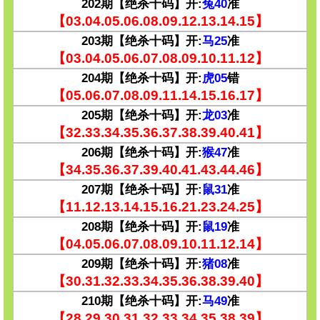
202期【绝杀十码】开:
兔40
准
【
03.04.05.06.08.09.12.13.14.15
】
203期【绝杀十码】开:
马25
准
【
03.04.05.06.07.08.09.10.11.12
】
204期【绝杀十码】开:
虎05
错
【05.06.07.08.09.11.14.15.16.17】
205期【绝杀十码】开:
龙03
准
【
32.33.34.35.36.37.38.39.40.41
】
206期【绝杀十码】开:
猴47
准
【
34.35.36.37.39.40.41.43.44.46
】
207期【绝杀十码】开:
鼠31
准
【
11.12.13.14.15.16.21.23.24.25
】
208期【绝杀十码】开:
鼠19
准
【
04.05.06.07.08.09.10.11.12.14
】
209期【绝杀十码】开:
猪08
准
【
30.31.32.33.34.35.36.38.39.40
】
210期【绝杀十码】开:
马49
准
【
28.29.30.31.32.33.34.35.38.39
】