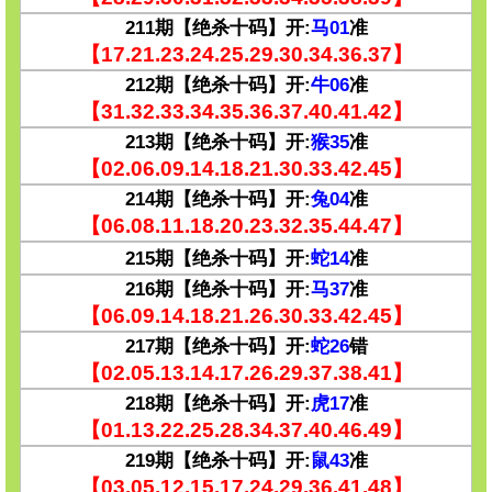
211期【绝杀十码】开:
马01
准
【
17.21.23.24.25.29.30.34.36.37
】
212期【绝杀十码】开:
牛06
准
【
31.32.33.34.35.36.37.40.41.42
】
213期【绝杀十码】开:
猴35
准
【02.06.09.14.18.21.30.33.42.45】
214期【绝杀十码】开:
兔04
准
【06.08.11.18.20.23.32.35.44.47】
215期【绝杀十码】开:
蛇14
准
216期【绝杀十码】开:
马37
准
【06.09.14.18.21.26.30.33.42.45】
217期【绝杀十码】开:
蛇26
错
【02.05.13.14.17.26.29.37.38.41】
218期【绝杀十码】开:
虎17
准
【01.13.22.25.28.34.37.40.46.49】
219期【绝杀十码】开:
鼠43
准
【03.05.12.15.17.24.29.36.41.48】