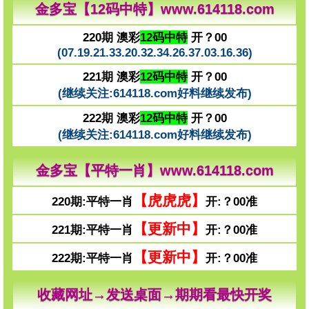
金多宝【12码中特】www.614118.com
220期 澳彩
12码中特
开？00
(07.19.21.33.20.32.34.26.37.03.16.36)
221期 澳彩
12码中特
开？00
(继续关注:614118.com好料继续发布)
222期 澳彩
12码中特
开？00
(继续关注:614118.com好料继续发布)
金多宝【平特一肖】www.614118.com
【虎虎虎】
220期:平特一肖
开:？00准
【更新中】
221期:平特一肖
开:？00准
【更新中】
222期:平特一肖
开:？00准
收藏网址→发送桌面→期期看最快开奖